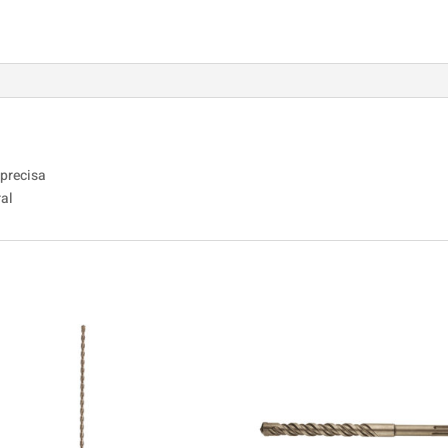
 precisa
ral