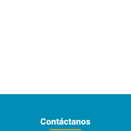
Cinchos de colores 40 lb,
15 cm 50 pzas
Contáctanos