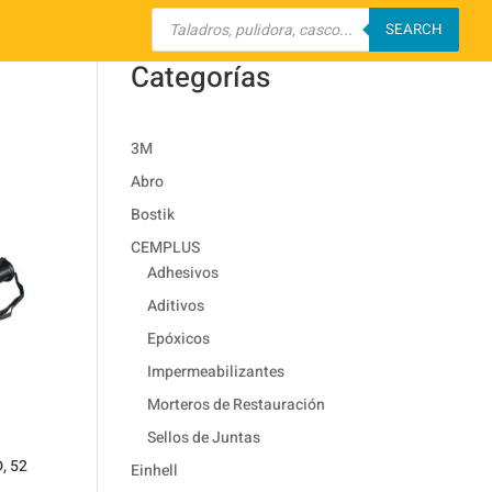
Búsqueda
de
SEARCH
productos
Categorías
3M
Abro
Bostik
CEMPLUS
Adhesivos
Aditivos
Epóxicos
Impermeabilizantes
Morteros de Restauración
Sellos de Juntas
, 52
Einhell