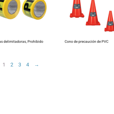
as delimitadoras, Prohibido
Cono de precaución de PVC
1
2
3
4
→