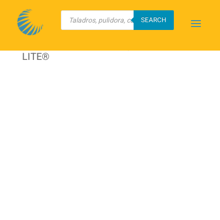
Búsqueda
de
SEARCH
productos
Inicio
/
TRUPER
/
Seguridad
Personal
/ Lentes de seguridad PRETUL
LITE®