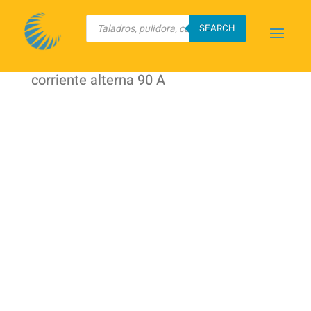
Búsqueda
de
SEARCH
productos
Inicio
/
TRUPER
/
Máquinas
Eléctricas
/ Soldadora arco eléctrico,
corriente alterna 90 A