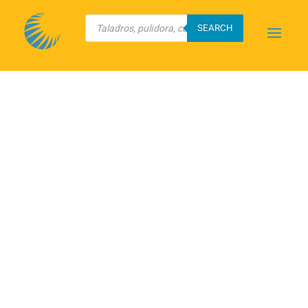
Búsqueda
de
SEARCH
productos
Inicio
/
Herramientas Total
/ Tenaza
para electricista