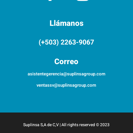
Llámanos
(+503) 2263-9067
Correo
asistentegerencia@suplinsagroup.com
ventassv@suplinsagroup.com
Suplinsa S,A de C,V | All rights reserved © 2023