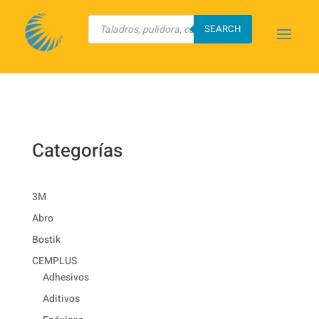
Búsqueda
de
SEARCH
productos
SEGURIDAD INDUSTRIAL
Categorías
3M
Abro
Bostik
CEMPLUS
Adhesivos
Aditivos